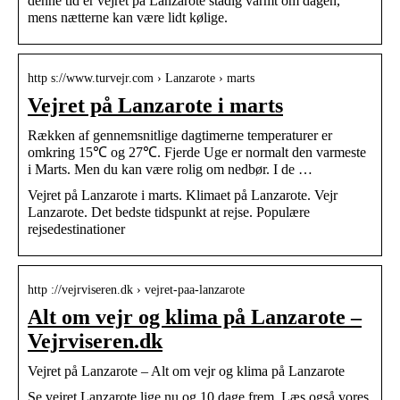
denne tid er vejret på Lanzarote stadig varmt om dagen,
mens nætterne kan være lidt kølige.
http s://www.turvejr.com › Lanzarote › marts
Vejret på Lanzarote i marts
Rækken af gennemsnitlige dagtimerne temperaturer er
omkring 15℃ og 27℃. Fjerde Uge er normalt den varmeste
i Marts. Men du kan være rolig om nedbør. I de …
Vejret på Lanzarote i marts. Klimaet på Lanzarote. Vejr
Lanzarote. Det bedste tidspunkt at rejse. Populære
rejsedestinationer
http ://vejrviseren.dk › vejret-paa-lanzarote
Alt om vejr og klima på Lanzarote –
Vejrviseren.dk
Vejret på Lanzarote – Alt om vejr og klima på Lanzarote
Se vejret Lanzarote lige nu og 10 dage frem. Læs også vores