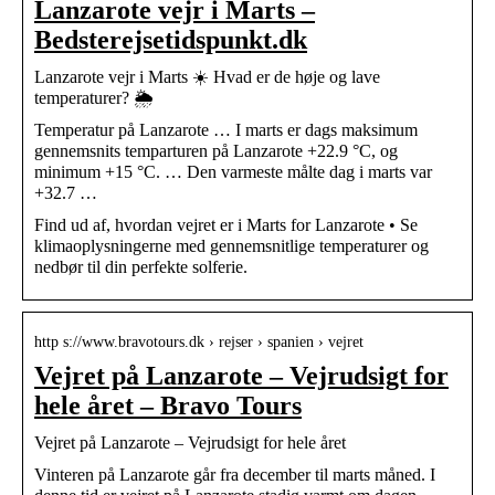
Lanzarote vejr i Marts –
Bedsterejsetidspunkt.dk
Lanzarote vejr i Marts ☀️ Hvad er de høje og lave
temperaturer? 🌦️
Temperatur på Lanzarote … I marts er dags maksimum
gennemsnits temparturen på Lanzarote +22.9 °C, og
minimum +15 °C. … Den varmeste målte dag i marts var
+32.7 …
Find ud af, hvordan vejret er i Marts for Lanzarote • Se
klimaoplysningerne med gennemsnitlige temperaturer og
nedbør til din perfekte solferie.
http s://www.bravotours.dk › rejser › spanien › vejret
Vejret på Lanzarote – Vejrudsigt for
hele året – Bravo Tours
Vejret på Lanzarote – Vejrudsigt for hele året
Vinteren på Lanzarote går fra december til marts måned. I