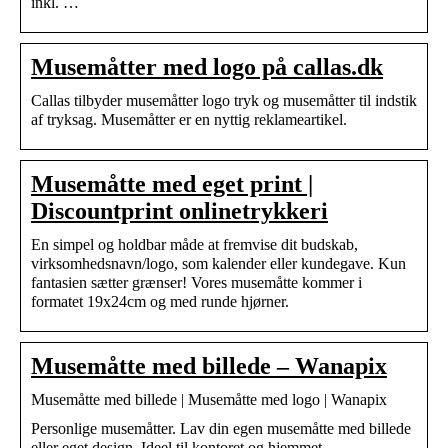
inkl. …
Musemåtter med logo på callas.dk
Callas tilbyder musemåtter logo tryk og musemåtter til indstik
af tryksag. Musemåtter er en nyttig reklameartikel.
Musemåtte med eget print |
Discountprint onlinetrykkeri
En simpel og holdbar måde at fremvise dit budskab,
virksomhedsnavn/logo, som kalender eller kundegave. Kun
fantasien sætter grænser! Vores musemåtte kommer i
formatet 19x24cm og med runde hjørner.
Musemåtte med billede – Wanapix
Musemåtte med billede | Musemåtte med logo | Wanapix
Personlige musemåtter. Lav din egen musemåtte med billede
eller eget design. Ideel til kontoret og hjemmet.