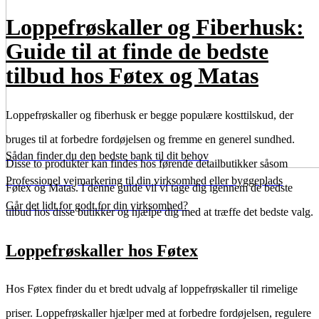
Loppefrøskaller og Fiberhusk:
Guide til at finde de bedste
tilbud hos Føtex og Matas
Loppefrøskaller og fiberhusk er begge populære kosttilskud, der
bruges til at forbedre fordøjelsen og fremme en generel sundhed.
Sådan finder du den bedste bank til dit behov
Disse to produkter kan findes hos førende detailbutikker såsom
Professionel vejmarkering til din virksomhed eller byggeplads
Føtex og Matas. I denne guide vil vi tage dig igennem de bedste
Går det lidt for godt for din virksomhed?
tilbud hos disse butikker og hjælpe dig med at træffe det bedste valg.
Loppefrøskaller hos Føtex
Hos Føtex finder du et bredt udvalg af loppefrøskaller til rimelige
priser. Loppefrøskaller hjælper med at forbedre fordøjelsen, regulere