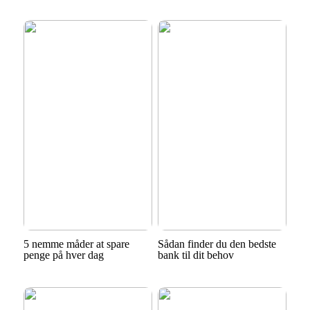
5 nemme måder at spare
Sådan finder du den bedste
penge på hver dag
bank til dit behov