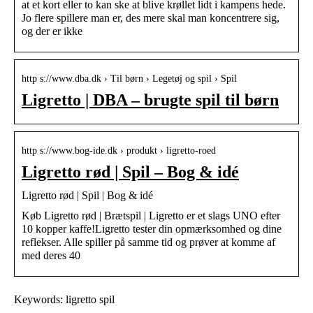
at et kort eller to kan ske at blive krøllet lidt i kampens hede.
Jo flere spillere man er, des mere skal man koncentrere sig,
og der er ikke
http s://www.dba.dk › Til børn › Legetøj og spil › Spil
Ligretto | DBA – brugte spil til børn
http s://www.bog-ide.dk › produkt › ligretto-roed
Ligretto rød | Spil – Bog & idé
Ligretto rød | Spil | Bog & idé
Køb Ligretto rød | Brætspil | Ligretto er et slags UNO efter
10 kopper kaffe!Ligretto tester din opmærksomhed og dine
reflekser. Alle spiller på samme tid og prøver at komme af
med deres 40
Keywords: ligretto spil