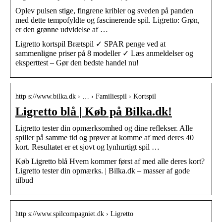
Oplev pulsen stige, fingrene kribler og sveden på panden
med dette tempofyldte og fascinerende spil. Ligretto: Grøn,
er den grønne udvidelse af …
Ligretto kortspil Brætspil ✓ SPAR penge ved at
sammenligne priser på 8 modeller ✓ Læs anmeldelser og
eksperttest – Gør den bedste handel nu!
http s://www.bilka.dk › … › Familiespil › Kortspil
Ligretto blå | Køb på Bilka.dk!
Ligretto tester din opmærksomhed og dine reflekser. Alle
spiller på samme tid og prøver at komme af med deres 40
kort. Resultatet er et sjovt og lynhurtigt spil …
Køb Ligretto blå Hvem kommer først af med alle deres kort?
Ligretto tester din opmærks. | Bilka.dk – masser af gode
tilbud
http s://www.spilcompagniet.dk › Ligretto