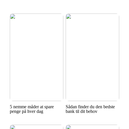
5 nemme måder at spare
Sådan finder du den bedste
penge på hver dag
bank til dit behov