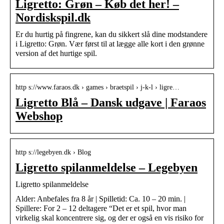
Ligretto: Grøn – Køb det her! –
Nordiskspil.dk
Er du hurtig på fingrene, kan du sikkert slå dine modstandere
i Ligretto: Grøn. Vær først til at lægge alle kort i den grønne
version af det hurtige spil.
http s://www.faraos.dk › games › braetspil › j-k-l › ligre…
Ligretto Blå – Dansk udgave | Faraos
Webshop
http s://legebyen.dk › Blog
Ligretto spilanmeldelse – Legebyen
Ligretto spilanmeldelse
Alder: Anbefales fra 8 år | Spilletid: Ca. 10 – 20 min. |
Spillere: For 2 – 12 deltagere “Det er et spil, hvor man
virkelig skal koncentrere sig, og der er også en vis risiko for