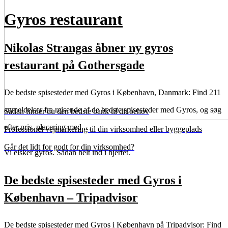
Gyros restaurant
Nikolas Strangas åbner ny gyros
restaurant på Gothersgade
De bedste spisesteder med Gyros i København, Danmark: Find 211
anmeldelser fra rejsende af de bedste spisesteder med Gyros, og søg
Sådan finder du den bedste bank til dit behov
efter pris, placering med …
Professionel vejmarkering til din virksomhed eller byggeplads
Går det lidt for godt for din virksomhed?
Vi elsker gyros. Sådan helt ind i hjertet.
De bedste spisesteder med Gyros i
København – Tripadvisor
De bedste spisesteder med Gyros i København på Tripadvisor: Find