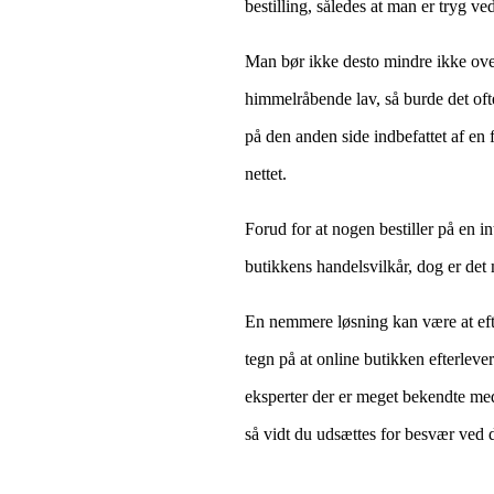
bestilling, således at man er tryg ve
Man bør ikke desto mindre ikke over
himmelråbende lav, så burde det oft
på den anden side indbefattet af en 
nettet.
Forud for at nogen bestiller på en i
butikkens handelsvilkår, dog er de
En nemmere løsning kan være at efte
tegn på at online butikken efterleve
eksperter der er meget bekendte me
så vidt du udsættes for besvær ved d