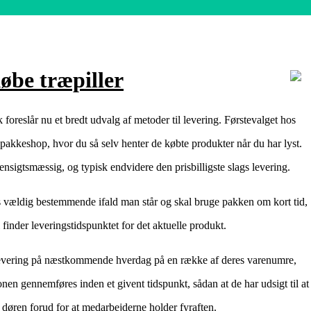
købe træpiller
reslår nu et bredt udvalg af metoder til levering. Førstevalget hos
n pakkeshop, hvor du så selv henter de købte produkter når du har lyst.
sigtsmæssig, og typisk endvidere den prisbilligste slags levering.
s vældig bestemmende ifald man står og skal bruge pakken om kort tid,
 finder leveringstidspunktet for det aktuelle produkt.
r levering på næstkommende hverdag på en række af deres varenumre,
onen gennemføres inden et givent tidspunkt, sådan at de har udsigt til at
 døren forud for at medarbejderne holder fyraften.