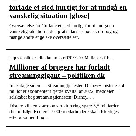
forlade et sted hurtigt for at undgå en
vanskelig situation [glose]
Oversættelse for ‘forlade et sted hurtigt for at undgå en
vanskelig situation’ i den gratis dansk-engelsk ordbog og
mange andre engelske oversættelser.
http s://politiken.dk › kultur › art9207320 › Millioner-af-b…
Millioner af brugere har forladt
streaminggigant – politiken.dk
for 7 dage siden — Streamingtjenesten Disney+ mistede 2,4
millioner abonnenter i fjerde kvartal af 2022, meddeler
selskabet bag streamingtjenesten, Disney, …
Disney vil i en større omstrukturering spare 5,5 milliarder
dollar ifølge Reuters. 7.000 medarbejdere skal afskediges
efter abonnentflugt.