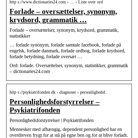
http s://www.dictionaries24.com › … › Liste over ord
Forlade – oversættelser, synonym,
krydsord, grammatik …
Forlade – oversættelser, synonym, krydsord, grammatik,
statistikker
… forlade synonym, forlade samtale facebook, forlade på
engelsk, forlade danmark, forlade ordbog, forlade krydsord,
forlade betydning, forlade oversæt …
Ord: forlade. Oversættelser, synonym, statistikker, grammatik
– dictionaries24.com
http s://psykiatrifonden.dk › diagnoser › personlighedsf…
Personlighedsforstyrrelser –
Psykiatrifonden
Personlighedsforstyrrelser | Psykiatrifonden
Mennesker med afhængig, dependent personlighed har en
overdreven frygt for at stå på egne ben og for at blive forladt.