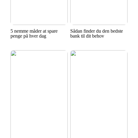
5 nemme måder at spare
Sådan finder du den bedste
penge på hver dag
bank til dit behov