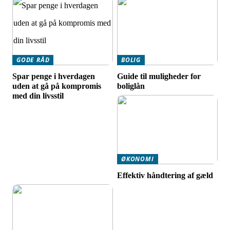
GODE RÅD
BOLIG
Spar penge i hverdagen
Guide til muligheder for
uden at gå på kompromis
boliglån
med din livsstil
ØKONOMI
Effektiv håndtering af gæld