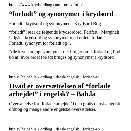
http s://www.krydsordbog.com › ord › forladt
“forladt” og synonymer i krydsord
Forladt i krydsord og synonymer – Krydsord Bog
“forladt” løser de følgende krydsordord. Perifert · Marginalt ·
Udgået. krydsord og synonymer med ordet “forladt”.
Forladt. synonym för forladt og …
Alle krydsord og synonymer der bruger ordet forladt og find
ud af, hvor ordet forladt bruges og synonymer i krydsord
http s://da.bab.la › ordbog › dansk-engelsk › forlade-ar…
Hvad er oversættelsen af “forlade
arbejdet” i engelsk? – Bab.la
Oversættelse for ‘forlade arbejdet’ i den gratis dansk-engelsk
ordbog og mange andre engelske oversættelser.
http s://da.bab.la › ordbog › dansk-engelsk › forlade-et-…